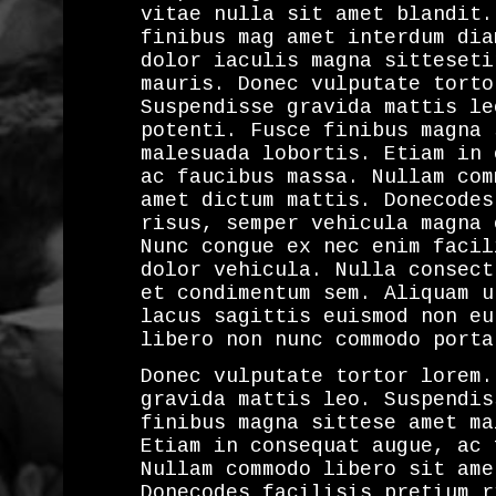
vitae nulla sit amet blandit.
finibus mag amet interdum dia
dolor iaculis magna sitteseti
mauris. Donec vulputate torto
Suspendisse gravida mattis le
potenti. Fusce finibus magna 
malesuada lobortis. Etiam in 
ac faucibus massa. Nullam com
amet dictum mattis. Donecodes
risus, semper vehicula magna 
Nunc congue ex nec enim facil
dolor vehicula. Nulla consect
et condimentum sem. Aliquam u
lacus sagittis euismod non eu
libero non nunc commodo porta
Donec vulputate tortor lorem.
gravida mattis leo. Suspendis
finibus magna sittese amet ma
Etiam in consequat augue, ac 
Nullam commodo libero sit ame
Donecodes facilisis pretium r