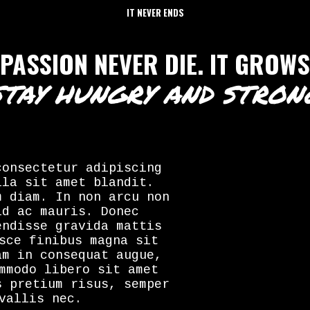
IT NEVER ENDS
PASSION NEVER DIE. IT GROWS
STAY HUNGRY AND STRON
consectetur adipiscing
lla sit amet blandit.
m diam. In non arcu non
id ac mauris. Donec
endisse gravida mattis
sce finibus magna sit
am in consequat augue,
mmodo libero sit amet
s pretium risus, semper
vallis nec.