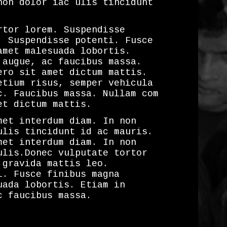
non dolor iac ulis tincidunt
rtor lorem. Suspendisse
. Suspendisse potenti. Fusce
amet malesuada lobortis.
 augue, ac faucibus massa.
ero sit amet dictum mattis.
etium risus, semper vehicula
c. Faucibus massa. Nullam com
et dictum mattis.
met interdum diam. In non
ulis tincidunt id ac mauris.
met interdum diam. In non
ulis.Donec vulputate tortor
 gravida mattis leo.
i. Fusce finibus magna
uada lobortis. Etiam in
c faucibus massa.