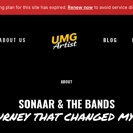
g plan for this site has expired.
Renew now
to avoid service di
ABOUT US
BLOG
ABOUT
SONAAR & THE BANDS
RNEY THAT CHANGED MY