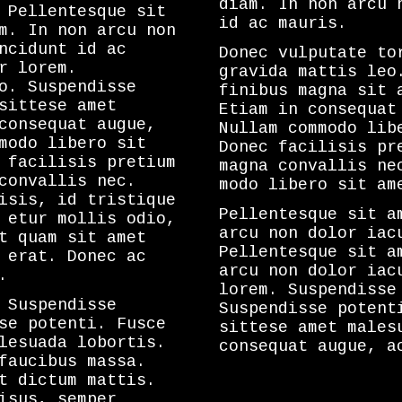
diam. In non arcu 
 Pellentesque sit
id ac mauris.
m. In non arcu non
ncidunt id ac
Donec vulputate to
r lorem.
gravida mattis leo
o. Suspendisse
finibus magna sit 
sittese amet
Etiam in consequat
consequat augue,
Nullam commodo lib
modo libero sit
Donec facilisis pr
 facilisis pretium
magna convallis ne
convallis nec.
modo libero sit am
isis, id tristique
Pellentesque sit a
 etur mollis odio,
arcu non dolor iac
t quam sit amet
Pellentesque sit a
 erat. Donec ac
arcu non dolor iac
.
lorem. Suspendisse
 Suspendisse
Suspendisse potent
se potenti. Fusce
sittese amet males
lesuada lobortis.
consequat augue, a
faucibus massa.
t dictum mattis.
isus, semper