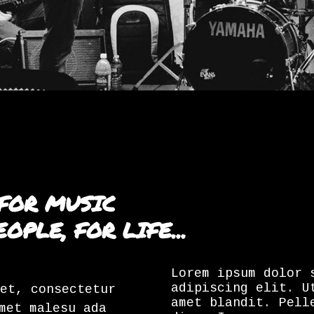
 FOR MUSIC
OPLE, FOR LIFE...
Lorem ipsum dolor 
adipiscing elit. U
et, consectetur
amet blandit. Pell
met malesu ada